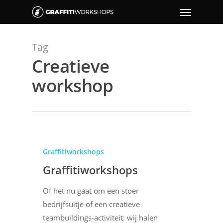
Tag
Creatieve
workshop
Graffitiworkshops
Graffitiworkshops
Of het nu gaat om een stoer
bedrijfsuitje of een creatieve
teambuildings-activiteit: wij halen