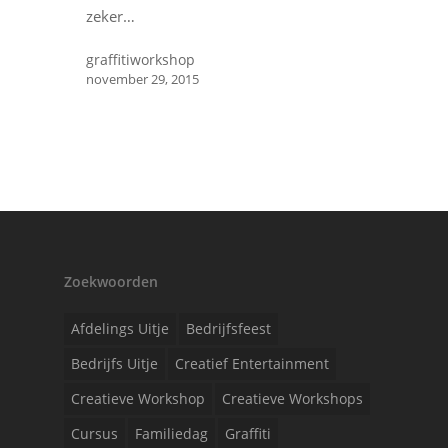
zeker…
graffitiworkshop
november 29, 2015
Zoekwoorden
Afdelings Uitje
Bedrijfsfeest
Bedrijfs Uitje
Creatief Entertainment
Creatieve Workshop
Creatieve Workshops
Cursus
Familiedag
Graffiti