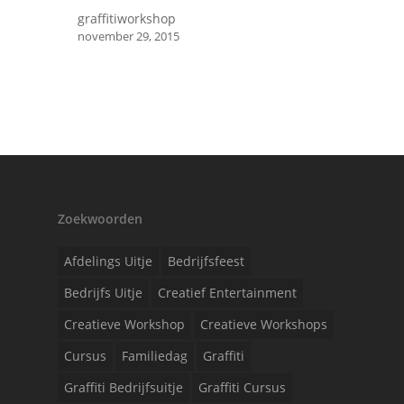
graffitiworkshop
november 29, 2015
Zoekwoorden
Afdelings Uitje
Bedrijfsfeest
Bedrijfs Uitje
Creatief Entertainment
Creatieve Workshop
Creatieve Workshops
Cursus
Familiedag
Graffiti
Graffiti Bedrijfsuitje
Graffiti Cursus